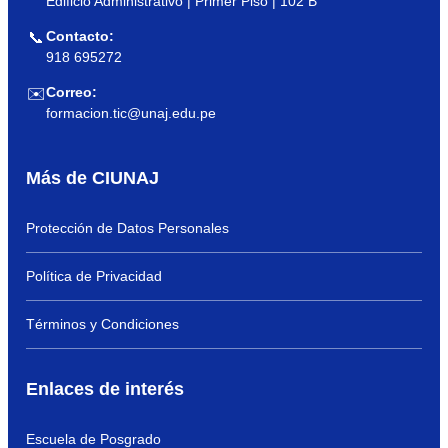
Edificio Administrativo | Primer Piso | 102 B
Contacto:
📞
918 695272
Correo:
✉️
formacion.tic@unaj.edu.pe
Más de CIUNAJ
Protección de Datos Personales
Política de Privacidad
Términos y Condiciones
Enlaces de interés
Escuela de Posgrado